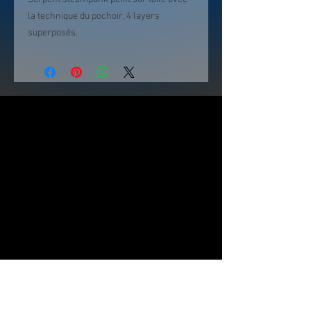
la technique du pochoir, 4 layers
superposés.
Cette pièce s'inscrit dans la série
steampunk de 2025.
46x27cm